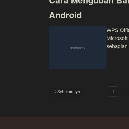
Android
WPS Offic
Microsoft
sebagian 
Sebelumnya
1
…