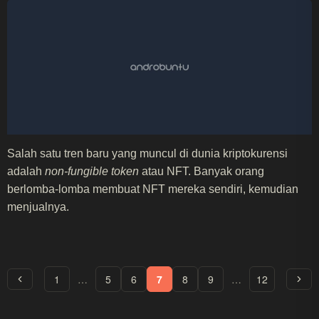
Salah satu tren baru yang muncul di dunia kriptokurensi
adalah
non-fungible token
atau NFT. Banyak orang
berlomba-lomba membuat NFT mereka sendiri, kemudian
menjualnya.
1
…
5
6
7
8
9
…
12