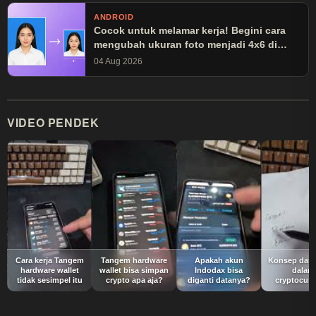
ANDROID
Cocok untuk melamar kerja! Begini cara
mengubah ukuran foto menjadi 4x6 di
Canva
04 Aug 2026
VIDEO PENDEK
Cara kerja Tangem
Tangem hardware
Apakah akun
Konsep dari 
hardware wallet
wallet bisa simpan
Indodax bisa
dalam
tidak sesimpel itu
crypto apa aja?
diganti datanya?
cryptocurr