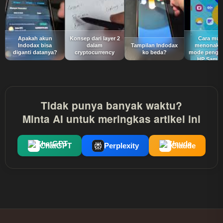
Apakah akun
Konsep dari layer 2
Cara mu
Indodax bisa
dalam
Tampilan Indodax
menonakti
diganti datanya?
cryptocurrency
ko beda?
mode penge
HP Sams
Tidak punya banyak waktu?
Minta AI untuk meringkas artikel ini
ChatGPT
Perplexity
Claude