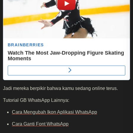
Jadi mereka berpikir bahwa kamu sedang
online
terus.
Tutorial GB WhatsApp Lainnya:
Cara Mengubah Ikon Aplikasi WhatsApp
Cara Ganti Font WhatsApp