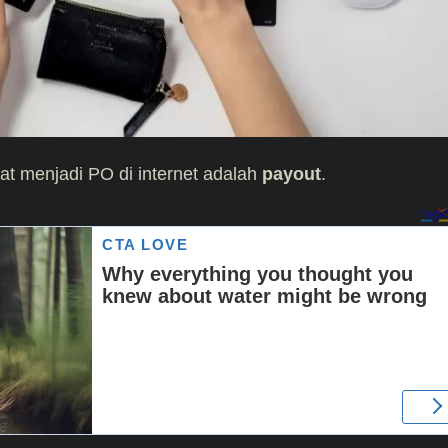
gkat menjadi PO di internet adalah
payout
.