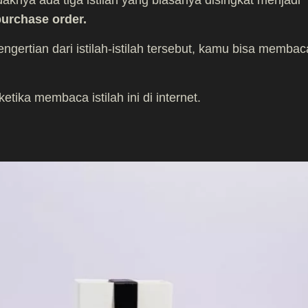
aknya ada tiga istilah yang biasanya disingkat menjadi
purchase order.
gertian dari istilah-istilah tersebut, kamu bisa membac
etika membaca istilah ini di internet.