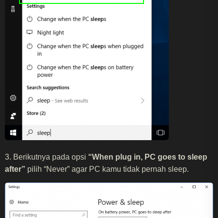
3. Berikutnya pada opsi
“When plug in, PC goes to sleep
after”
pilih “Never” agar PC kamu tidak pernah sleep.