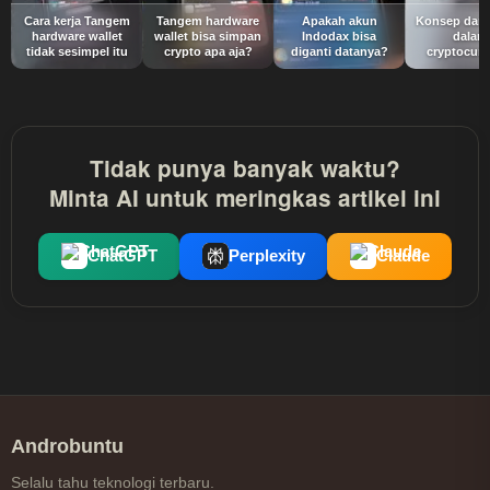
Cara kerja Tangem
Tangem hardware
Apakah akun
Konsep dari 
hardware wallet
wallet bisa simpan
Indodax bisa
dalam
tidak sesimpel itu
crypto apa aja?
diganti datanya?
cryptocurr
Tidak punya banyak waktu?
Minta AI untuk meringkas artikel ini
ChatGPT
Perplexity
Claude
Androbuntu
Selalu tahu teknologi terbaru.