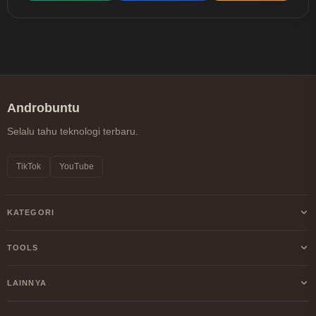
Androbuntu
Selalu tahu teknologi terbaru.
TikTok
YouTube
KATEGORI
Android
TOOLS
Internet
Kalkulator Profit/Loss Crypto
LAINNYA
Windows
Kalkulator DCA Crypto
Tentang Kami