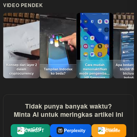
VIDEO PENDEK
Konsep dari layer 2
Cara mudah
Apa bedanya 
dalam
Tampilan Indodax
menonaktifkan
btc/idr de
cryptocurrency
ko beda?
mode pengembang
btc/usdt
HP Samsung
Indoda
Tidak punya banyak waktu?
Minta AI untuk meringkas artikel ini
ChatGPT
Perplexity
Claude