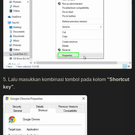
5. Lalu masukkan kombinasi tombol pada kolom
“Shortcut
key”
.