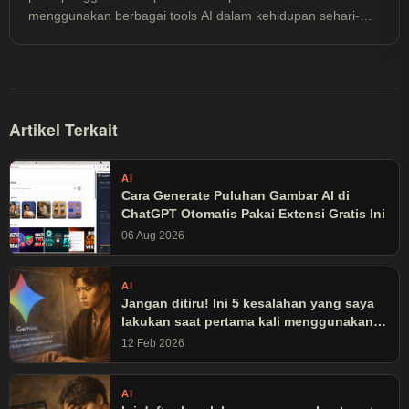
menggunakan berbagai tools AI dalam kehidupan sehari-
hari—mulai dari eksplorasi untuk hiburan hingga
pemanfaatan serius untuk meningkatkan produktivitas dan
efisiensi kerja. Konten di blog ini berbasis pengalaman
langsung, bukan teori semata.
Artikel Terkait
AI
Cara Generate Puluhan Gambar AI di
ChatGPT Otomatis Pakai Extensi Gratis Ini
06 Aug 2026
AI
Jangan ditiru! Ini 5 kesalahan yang saya
lakukan saat pertama kali menggunakan
Gemini
12 Feb 2026
AI