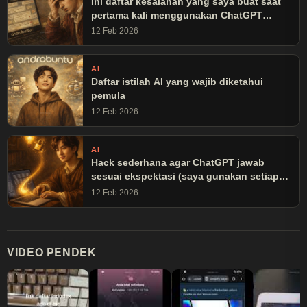
Ini daftar kesalahan yang saya buat saat
pertama kali menggunakan ChatGPT
(jangan ditiru)
12 Feb 2026
AI
Daftar istilah AI yang wajib diketahui
pemula
12 Feb 2026
AI
Hack sederhana agar ChatGPT jawab
sesuai ekspektasi (saya gunakan setiap
hari)
12 Feb 2026
VIDEO PENDEK