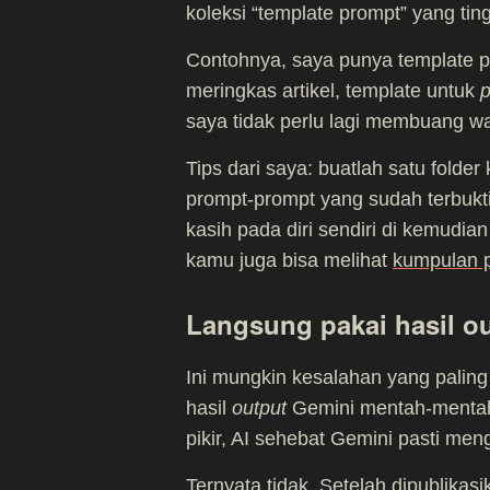
koleksi “template prompt” yang ti
Contohnya, saya punya template p
meringkas artikel, template untuk
p
saya tidak perlu lagi membuang w
Tips dari saya: buatlah satu folde
prompt-prompt yang sudah terbukti
kasih pada diri sendiri di kemudia
kamu juga bisa melihat
kumpulan p
Langsung pakai hasil ou
Ini mungkin kesalahan yang pali
hasil
output
Gemini mentah-mentah
pikir, AI sehebat Gemini pasti me
Ternyata tidak. Setelah dipublika