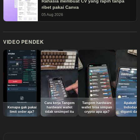
Rahasia membuat CV yang rapih tanpa
ribet pakai Canva
05 Aug 2026
VIDEO PENDEK
Cara kerja Tangem
Tangem hardware
Apakah a
Kenapa gak pakai
hardware wallet
wallet bisa simpan
Indodax b
limit order aja?
tidak sesimpel itu
crypto apa aja?
diganti dat