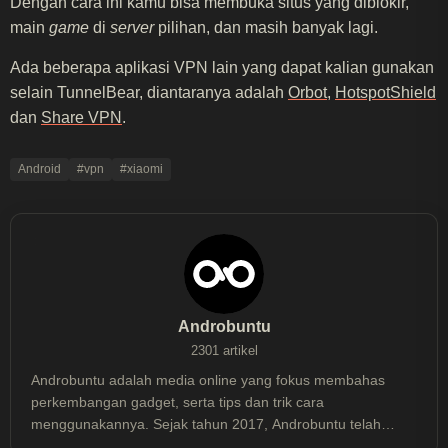
Dengan cara ini kamu bisa membuka situs yang diblokir,
main
game
di
server
pilihan, dan masih banyak lagi.
Ada beberapa aplikasi VPN lain yang dapat kalian gunakan
selain TunnelBear, diantaranya adalah
Orbot
,
HotspotShield
dan
Share VPN
.
Android
#vpn
#xiaomi
Androbuntu
2301 artikel
Androbuntu adalah media online yang fokus membahas
perkembangan gadget, serta tips dan trik cara
menggunakannya. Sejak tahun 2017, Androbuntu telah
dibaca lebih dari 30 juta kali.