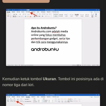
Kemudian ketuk tombol
Ukuran
. Tombol ini posisinya ada di
nomor tiga dari kiri.