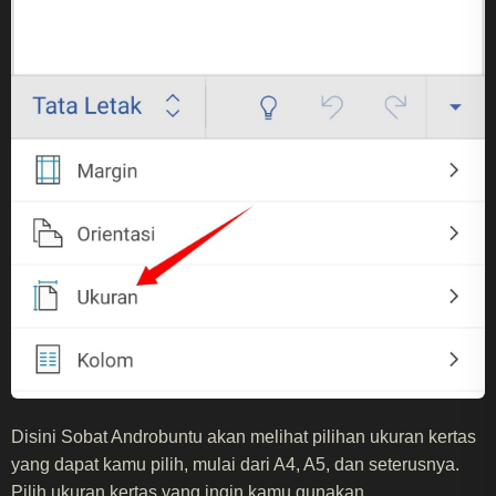
Disini Sobat Androbuntu akan melihat pilihan ukuran kertas
yang dapat kamu pilih, mulai dari A4, A5, dan seterusnya.
Pilih ukuran kertas yang ingin kamu gunakan.