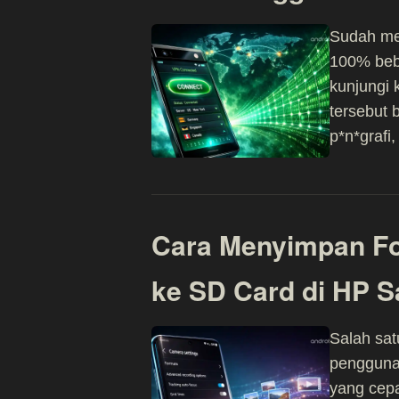
Sudah men
100% beba
kunjungi 
tersebut 
p*n*grafi
Cara Menyimpan Fo
ke SD Card di HP 
Salah sat
pengguna 
yang cepa