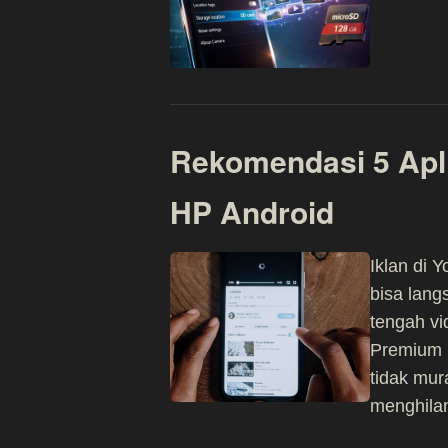
Rekomendasi 5 Apli
HP Android
Iklan di 
bisa lang
tengah vi
Premium m
tidak mu
menghilan