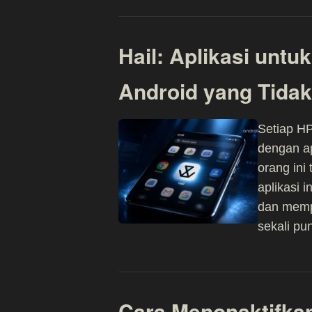
Hail: Aplikasi unt
Android yang Tidak
Setiap HP
dengan ap
orang ini 
aplikasi 
dan mempe
sekali pu
Cara Menonaktifka