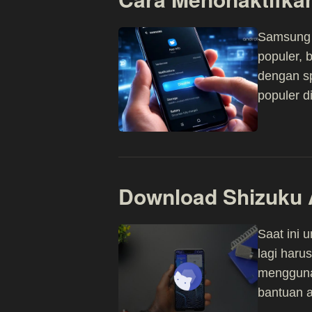
Samsung 
populer, 
dengan s
populer d
Download Shizuku 
Saat ini
lagi haru
mengguna
bantuan a