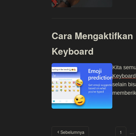
Cara Mengaktifkan F
Keyboard
Kita sem
Keyboard
selain bi
memberika
Sebelumnya
1
…