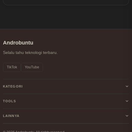
Androbuntu
Selalu tahu teknologi terbaru.
TikTok
YouTube
KATEGORI
Android
TOOLS
Internet
Kalkulator Profit/Loss Crypto
LAINNYA
Windows
Kalkulator DCA Crypto
Tentang Kami
Linux