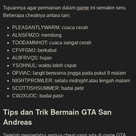
Tujuannya agar permainan dalam
game
ini semakin seru.
Beberapa cheatnya antara lain:
PLEASANTLYWARM: cuaca cerah
ALNSFMZO: mendung
TOODAMNHOT: cuaca sangat cerah
CFVFGMJ: berkabut
AUIFRVQS: hujan
YSOHNUL: waktu lebih cepat
OFVIAC: langit berwarna jingga pada pukul 9 malam
NIGHTPROWLER: selalu
midnight
atau tengah malam
SCOTTISHSUMMER: badai petir
CWJXUOC: badai pasir
Tips dan Trik Bermain GTA San
Andreas
Setelah mengetahui semua cheat yang ada di game GTA