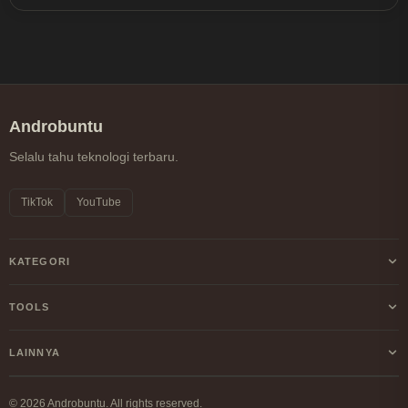
Androbuntu
Selalu tahu teknologi terbaru.
TikTok
YouTube
KATEGORI
Android
TOOLS
Internet
Kalkulator Profit/Loss Crypto
LAINNYA
Windows
Kalkulator DCA Crypto
Tentang Kami
Linux
© 2026 Androbuntu. All rights reserved.