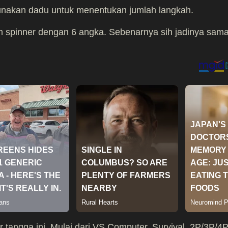
gunakan dadu untuk menentukan jumlah langkah.
spinner dengan 6 angka. Sebenarnya sih jadinya sam
tangga ini. Mulai dari VS Computer, Survival, 2P/3P/4