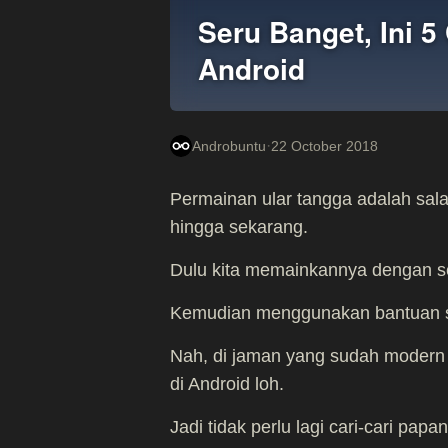
Seru Banget, Ini 5
Android
·
Androbuntu
22 October 2018
Permainan ular tangga adalah sala
hingga sekarang.
Dulu kita memainkannya dengan se
Kemudian menggunakan bantuan se
Nah, di jaman yang sudah modern s
di Android loh.
Jadi tidak perlu lagi cari-cari papa