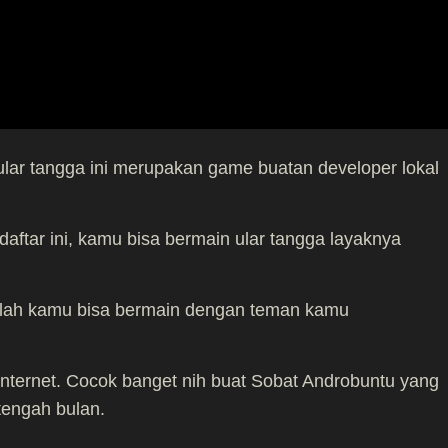
lar tangga ini merupakan game buatan developer lokal
aftar ini, kamu bisa bermain ular tangga layaknya
dalah kamu bisa bermain dengan teman kamu
 internet. Cocok banget nih buat Sobat Androbuntu yang
 tengah bulan.