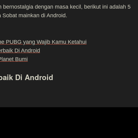
bernostalgia dengan masa kecil, berikut ini adalah 5
a Sobat mainkan di Android.
me PUBG yang Wajib Kamu Ketahui
rbaik Di Android
Planet Bumi
baik Di Android