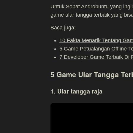
Untuk Sobat Androbuntu yang ingin 
game ular tangga terbaik yang bis
Baca juga:
10 Fakta Menarik Tentang Ga
5 Game Petualangan Offline Te
7 Developer Game Terbaik Di 
5 Game Ular Tangga Ter
1. Ular tangga raja