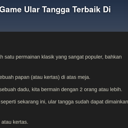
 Game Ular Tangga Terbaik Di
h satu permainan klasik yang sangat populer, bahkan
buah papan (atau kertas) di atas meja.
buah dadu, kita bermain dengan 2 orang atau lebih.
eperti sekarang ini, ular tangga sudah dapat dimainka
n atau kertas.