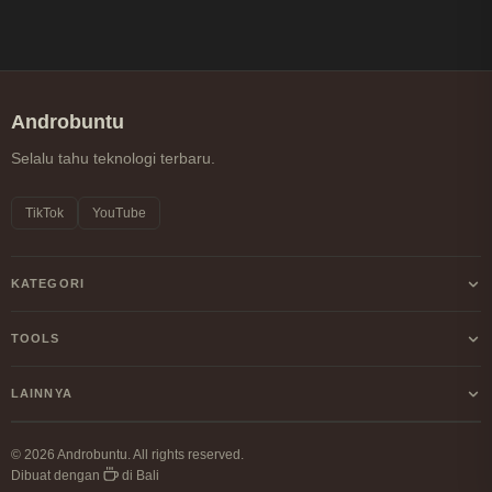
Androbuntu
Selalu tahu teknologi terbaru.
TikTok
YouTube
KATEGORI
Android
TOOLS
Internet
Kalkulator Profit/Loss Crypto
LAINNYA
Windows
Kalkulator DCA Crypto
Tentang Kami
Linux
© 2026 Androbuntu. All rights reserved.
Perbandingan Fee Exchange
Dibuat dengan
di Bali
Kebijakan Privasi
Cryptocurrency