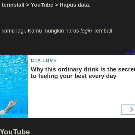
i terinstall > YouTube > Hapus data
.
e kamu lagi. Kamu mungkin harus
login
kembali
i YouTube