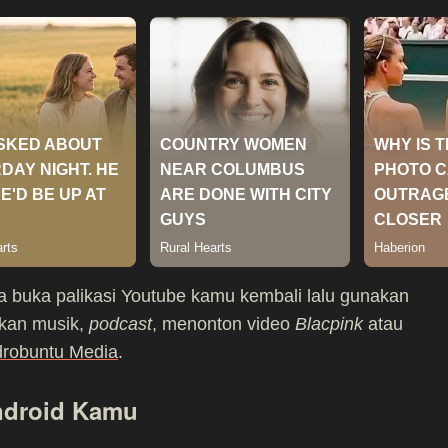
ba buka palikasi Youtube kamu kembali lalu gunakan
rkan musik,
podcast
, menonton video
Blacpink
atau
robuntu Media
.
ndroid Kamu