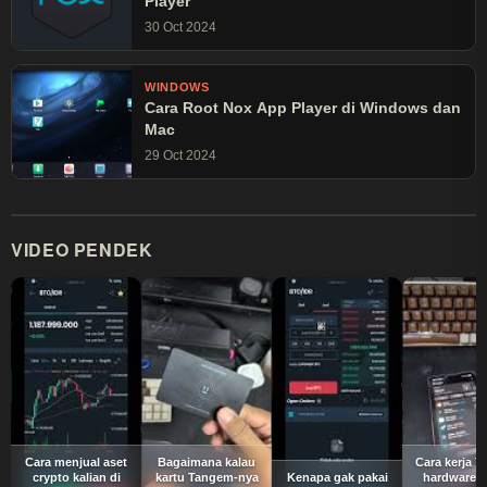
Player
30 Oct 2024
WINDOWS
Cara Root Nox App Player di Windows dan
Mac
29 Oct 2024
VIDEO PENDEK
Cara menjual aset
Bagaimana kalau
Cara kerja 
crypto kalian di
kartu Tangem-nya
Kenapa gak pakai
hardware w