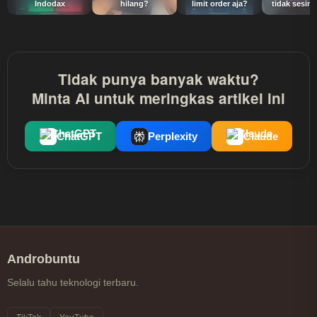
Indodax
hilang?
limit order aja?
tidak sesimp
Tidak punya banyak waktu?
Minta AI untuk meringkas artikel ini
ChatGPT
Perplexity
Claude
Androbuntu
Selalu tahu teknologi terbaru.