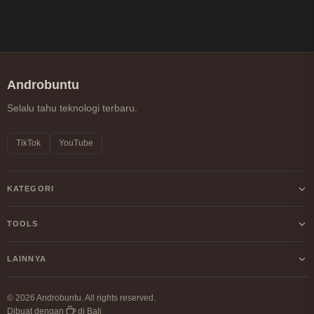
Androbuntu
Selalu tahu teknologi terbaru.
TikTok
YouTube
KATEGORI
Android
TOOLS
Internet
Kalkulator Profit/Loss Crypto
LAINNYA
Windows
Kalkulator DCA Crypto
Tentang Kami
Linux
© 2026 Androbuntu. All rights reserved.
Perbandingan Fee Exchange
Dibuat dengan
di Bali