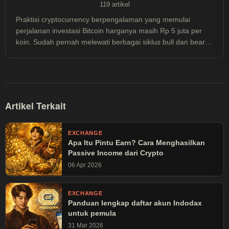
119 artikel
Praktisi cryptocurrency berpengalaman yang memulai
perjalanan investasi Bitcoin harganya masih Rp 5 juta per
koin. Sudah pernah melewati berbagai siklus bull dan bear
market sejak 2013, termasuk mengalami floating loss hingga
50% dan meraih profit berkali lipat, ia memahami dinamika
pasar crypto dari pengalaman nyata—bukan sekadar teori.
Lebih dari sekadar investor, ia mendalami aspek teknis
blockchain dan konsisten mengikuti perkembangan
Artikel Terkait
ekosistem cryptocurrency secara menyeluruh. Kini fokus
pada strategi investasi Bitcoin jangka panjang, berbagi
pengetahuan teknis mulai dari cara kerja Bitcoin, teknologi
EXCHANGE
Apa Itu Pintu Earn? Cara Menghasilkan
blockchain, hingga tutorial praktis penggunaan wallet dan
Passive Income dari Crypto
exchange melalui blog ini. Semua konten ditulis berdasarkan
riset mendalam dan pengalaman langsung untuk membantu
06 Apr 2026
pembaca memahami dunia cryptocurrency dengan lebih
baik. Konten di blog ini bersifat edukatif dan bukan
EXCHANGE
merupakan ajakan atau saran investasi—selalu lakukan riset
Panduan lengkap daftar akun Indodax
mandiri (DYOR) sebelum mengambil keputusan finansial.
untuk pemula
31 Mar 2026