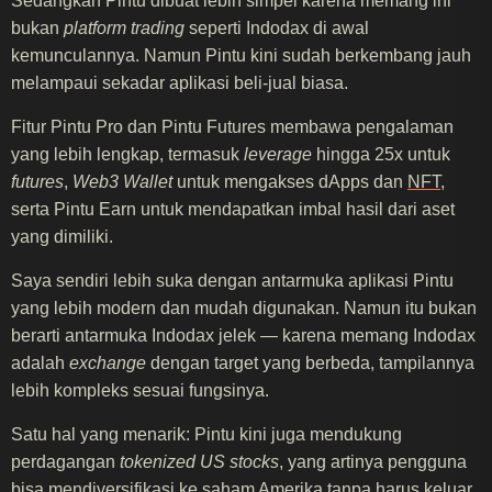
Sedangkan Pintu dibuat lebih simpel karena memang ini
bukan
platform trading
seperti Indodax di awal
kemunculannya. Namun Pintu kini sudah berkembang jauh
melampaui sekadar aplikasi beli-jual biasa.
Fitur Pintu Pro dan Pintu Futures membawa pengalaman
yang lebih lengkap, termasuk
leverage
hingga 25x untuk
futures
,
Web3 Wallet
untuk mengakses dApps dan
NFT
,
serta Pintu Earn untuk mendapatkan imbal hasil dari aset
yang dimiliki.
Saya sendiri lebih suka dengan antarmuka aplikasi Pintu
yang lebih modern dan mudah digunakan. Namun itu bukan
berarti antarmuka Indodax jelek — karena memang Indodax
adalah
exchange
dengan target yang berbeda, tampilannya
lebih kompleks sesuai fungsinya.
Satu hal yang menarik: Pintu kini juga mendukung
perdagangan
tokenized US stocks
, yang artinya pengguna
bisa mendiversifikasi ke saham Amerika tanpa harus keluar