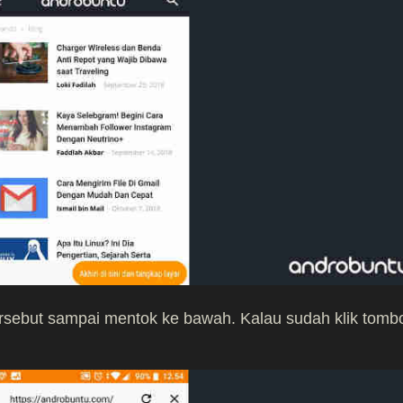
rsebut sampai mentok ke bawah. Kalau sudah klik tomb