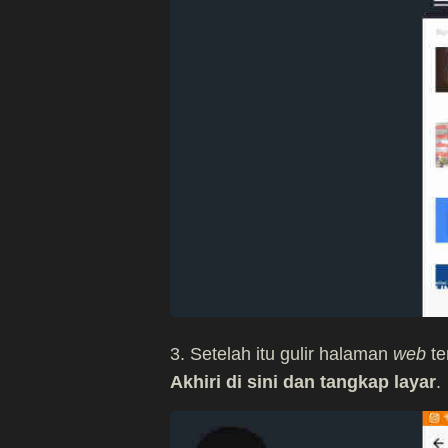
3. Setelah itu gulir halaman
web
te
Akhiri di sini dan tangkap layar
.