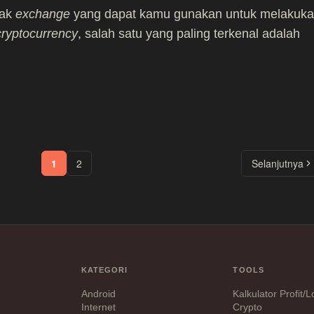
yak
exchange
yang dapat kamu gunakan untuk melakuk
cryptocurrency
, salah satu yang paling terkenal adalah
1
2
Selanjutnya
KATEGORI
TOOLS
Android
Kalkulator Profit/
Internet
Crypto