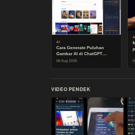
AI
M
Cara Generate Puluhan
p
Gambar AI di ChatGPT
k
Otomatis Pakai Extensi
06 Aug 2026
0
Gratis Ini
VIDEO PENDEK