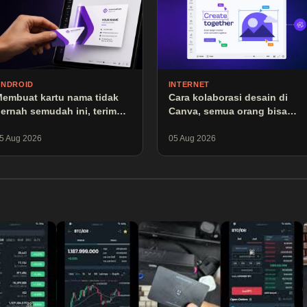
ANDROID
INTERNET
embuat kartu nama tidak
Cara kolaborasi desain di
ernah semudah ini, terima
Canva, semua orang bisa
asih Canva
ikut edit
5 Aug 2026
05 Aug 2026