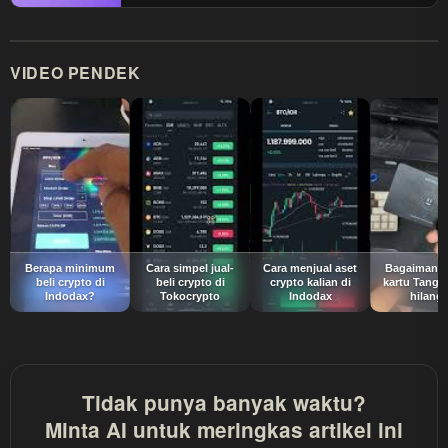
VIDEO PENDEK
Berapa minimum
Cara simpel jual-
Cara menjual aset
Bagaimana 
beli crypto di
beli crypto di
crypto kalian di
kartu Tange
Indodax?
Tokocrypto
Indodax
hilang
Tidak punya banyak waktu?
Minta AI untuk meringkas artikel ini