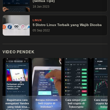
(Semua Tipe)
18 Jan 2023
LINUX
5 Distro Linux Terbaik yang Wajib Dicoba
05 Sep 2022
VIDEO PENDEK
Bagaimana cara
Berapa minimum
Cara simpel jual-
Cara menjua
mengatasi Yandex
beli crypto di
beli crypto di
crypto kali
yang tidak bisa
Indodax?
Tokocrypto
Indoda