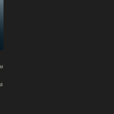
si
ll