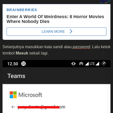
Selanjutnya masukkan kata sandi atau
password
. Lalu ketuk
tombol
Masuk
sekali lagi.