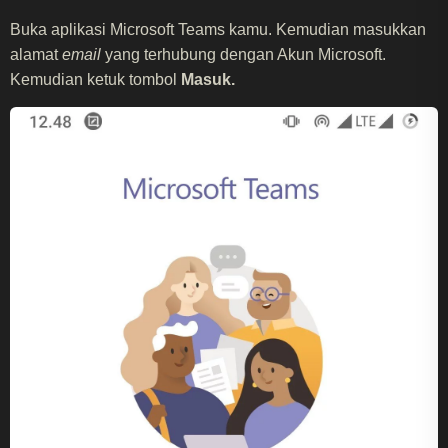
Buka aplikasi Microsoft Teams kamu. Kemudian masukkan
alamat
email
yang terhubung dengan Akun Microsoft.
Kemudian ketuk tombol
Masuk.