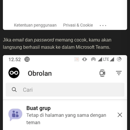
Jika
email
dan
password
memang cocok, kamu akan
langsung berhasil masuk ke dalam Microsoft Teams.