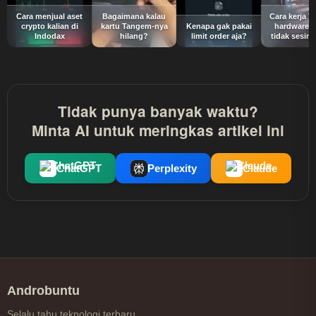
Cara menjual aset
Bagaimana kalau
Cara kerja 
crypto kalian di
kartu Tangem-nya
Kenapa gak pakai
hardware w
Indodax
hilang?
limit order aja?
tidak sesimp
Tidak punya banyak waktu?
Minta AI untuk meringkas artikel ini
ChatGPT
Perplexity
Claude
Androbuntu
Selalu tahu teknologi terbaru.