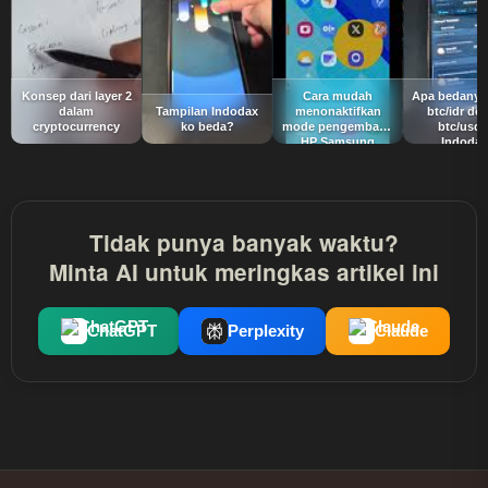
Konsep dari layer 2
Cara mudah
Apa bedanya 
dalam
Tampilan Indodax
menonaktifkan
btc/idr de
cryptocurrency
ko beda?
mode pengembang
btc/usdt
HP Samsung
Indoda
Tidak punya banyak waktu?
Minta AI untuk meringkas artikel ini
ChatGPT
Perplexity
Claude