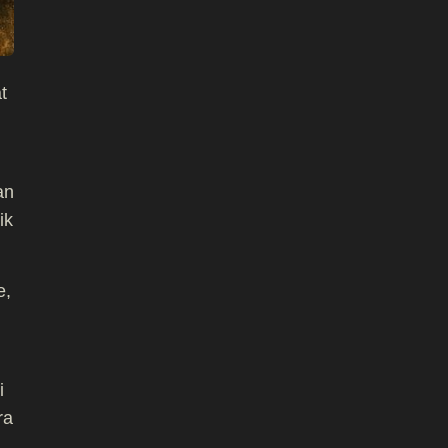
t
an
ik
e,
i
ra