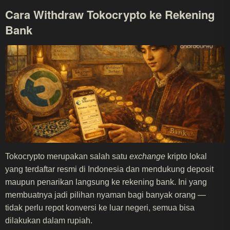
Cara Withdraw Tokocrypto ke Rekening
Bank
Tokocrypto merupakan salah satu
exchange
kripto lokal
yang terdaftar resmi di Indonesia dan mendukung deposit
maupun penarikan langsung ke rekening bank. Ini yang
membuatnya jadi pilihan nyaman bagi banyak orang —
tidak perlu repot konversi ke luar negeri, semua bisa
dilakukan dalam rupiah.