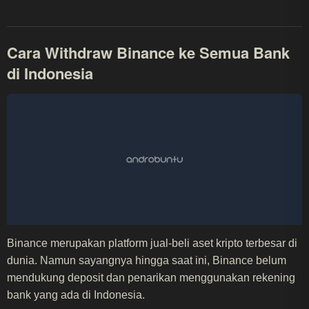
Cara Withdraw Binance ke Semua Bank
di Indonesia
Binance merupakan platform jual-beli aset kripto terbesar di
dunia. Namun sayangnya hingga saat ini, Binance belum
mendukung deposit dan penarikan menggunakan rekening
bank yang ada di Indonesia.