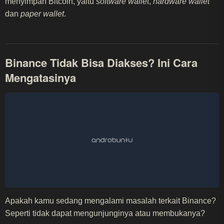
menyimpan Bitcoin, yaitu
software wallet
,
hardware wallet
dan
paper wallet
.
Binance Tidak Bisa Diakses? Ini Cara
Mengatasinya
Apakah kamu sedang mengalami masalah terkait Binance?
Seperti tidak dapat mengunjunginya atau membukanya?