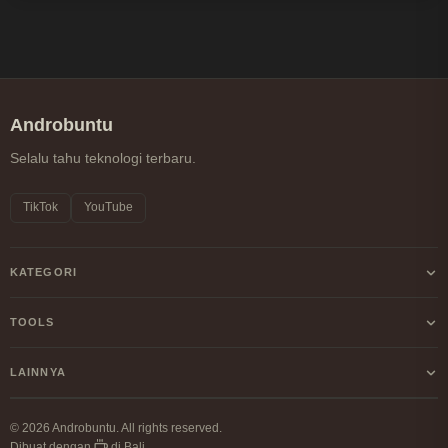
Androbuntu
Selalu tahu teknologi terbaru.
TikTok
YouTube
KATEGORI
Android
TOOLS
Internet
Kalkulator Profit/Loss Crypto
LAINNYA
Windows
Kalkulator DCA Crypto
Tentang Kami
Linux
© 2026 Androbuntu. All rights reserved.
Perbandingan Fee Exchange
Dibuat dengan
di Bali