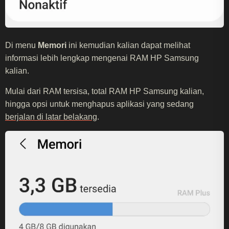
Di menu
Memori
ini kemudian kalian dapat melihat
informasi lebih lengkap mengenai RAM HP Samsung
kalian.
Mulai dari RAM tersisa, total RAM HP Samsung kalian,
hingga opsi untuk menghapus aplikasi yang sedang
berjalan di latar belakang
.