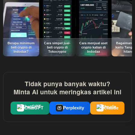
Berapa minimum
Cara simpel jual-
Cara menjual aset
Bagaimana 
beli crypto di
beli crypto di
crypto kalian di
kartu Tange
Indodax?
Tokocrypto
Indodax
hilang
Tidak punya banyak waktu?
Minta AI untuk meringkas artikel ini
ChatGPT
Perplexity
Claude