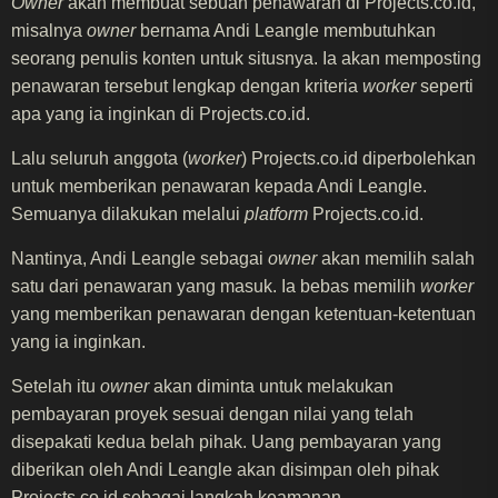
Owner
akan membuat sebuah penawaran di Projects.co.id,
misalnya
owner
bernama Andi Leangle membutuhkan
seorang penulis konten untuk situsnya. Ia akan memposting
penawaran tersebut lengkap dengan kriteria
worker
seperti
apa yang ia inginkan di Projects.co.id.
Lalu seluruh anggota (
worker
) Projects.co.id diperbolehkan
untuk memberikan penawaran kepada Andi Leangle.
Semuanya dilakukan melalui
platform
Projects.co.id.
Nantinya, Andi Leangle sebagai
owner
akan memilih salah
satu dari penawaran yang masuk. Ia bebas memilih
worker
yang memberikan penawaran dengan ketentuan-ketentuan
yang ia inginkan.
Setelah itu
owner
akan diminta untuk melakukan
pembayaran proyek sesuai dengan nilai yang telah
disepakati kedua belah pihak. Uang pembayaran yang
diberikan oleh Andi Leangle akan disimpan oleh pihak
Projects.co.id sebagai langkah keamanan.