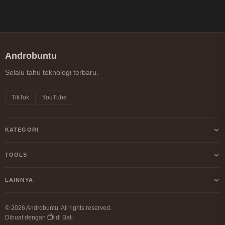
Androbuntu
Selalu tahu teknologi terbaru.
TikTok
YouTube
KATEGORI
Android
TOOLS
Internet
Kalkulator Profit/Loss Crypto
LAINNYA
Windows
Kalkulator DCA Crypto
Tentang Kami
Linux
© 2026 Androbuntu. All rights reserved.
Perbandingan Fee Exchange
Dibuat dengan
di Bali
Kebijakan Privasi
Cryptocurrency