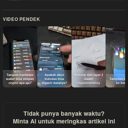
VIDEO PENDEK
Tangem hardware
Apakah akun
Konsep dari layer 2
wallet bisa simpan
Indodax bisa
dalam
Tampilan In
crypto apa aja?
diganti datanya?
cryptocurrency
ko bed
Tidak punya banyak waktu?
Minta AI untuk meringkas artikel ini