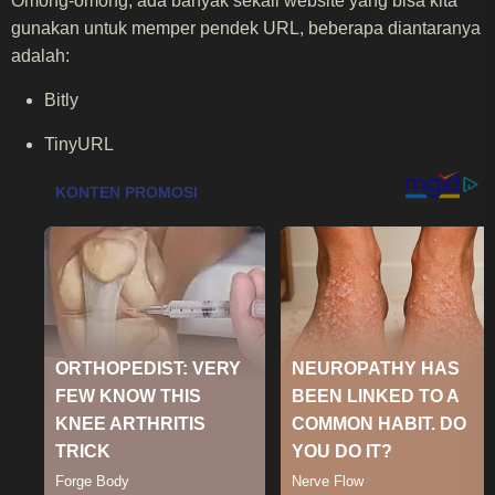
Omong-omong, ada banyak sekali website yang bisa kita
gunakan untuk memper pendek URL, beberapa diantaranya
adalah:
Bitly
TinyURL