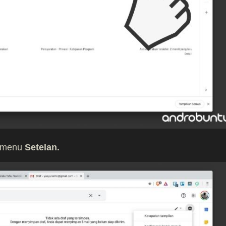
h menu
Setelan.