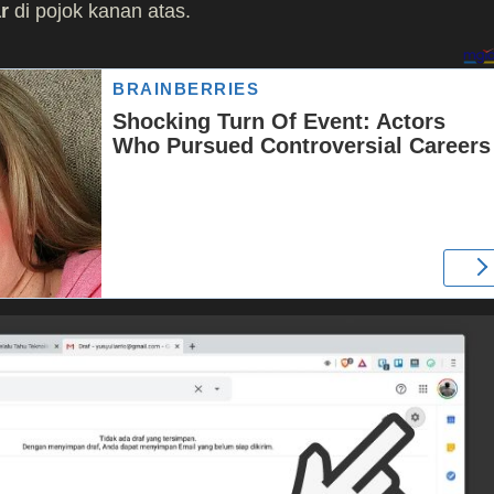
r
di pojok kanan atas.