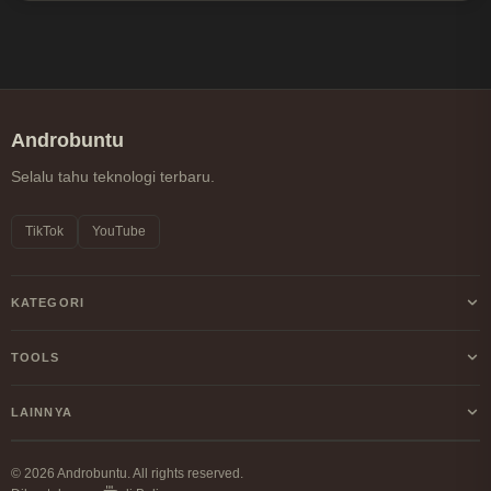
Androbuntu
Selalu tahu teknologi terbaru.
TikTok
YouTube
KATEGORI
Android
TOOLS
Internet
Kalkulator Profit/Loss Crypto
LAINNYA
Windows
Kalkulator DCA Crypto
Tentang Kami
Linux
© 2026 Androbuntu. All rights reserved.
Perbandingan Fee Exchange