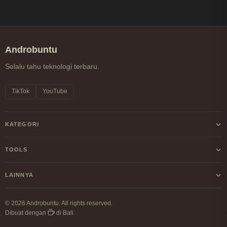
Androbuntu
Selalu tahu teknologi terbaru.
TikTok
YouTube
KATEGORI
Android
TOOLS
Internet
Kalkulator Profit/Loss Crypto
LAINNYA
Windows
Kalkulator DCA Crypto
Tentang Kami
Linux
© 2026 Androbuntu. All rights reserved.
Perbandingan Fee Exchange
Dibuat dengan
di Bali
Kebijakan Privasi
Cryptocurrency
Lihat Semua →