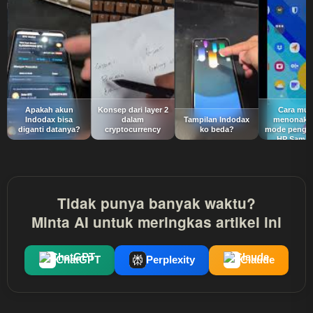
Apakah akun
Konsep dari layer 2
Cara mu
Indodax bisa
dalam
Tampilan Indodax
menonakti
diganti datanya?
cryptocurrency
ko beda?
mode penge
HP Sams
Tidak punya banyak waktu?
Minta AI untuk meringkas artikel ini
ChatGPT
Perplexity
Claude