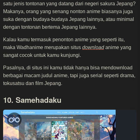
satu jenis tontonan yang datang dari negeri sakura Jepang?
Makanya, orang yang senang nonton anime biasanya juga
suka dengan budaya-budaya Jepang lainnya, atau minimal
dengan tontonan bertema Jepang lainnya.
Kalau kamu termasuk penonton anime yang seperti itu,
maka Wadhanime merupakan situs
download
anime yang
sangat cocok untuk kamu kunjungi.
Pasalnya, di situs ini kamu tidak hanya bisa mendownload
berbagai macam judul anime, tapi juga serial seperti drama,
tokusatsu dan film Jepang.
10. Samehadaku