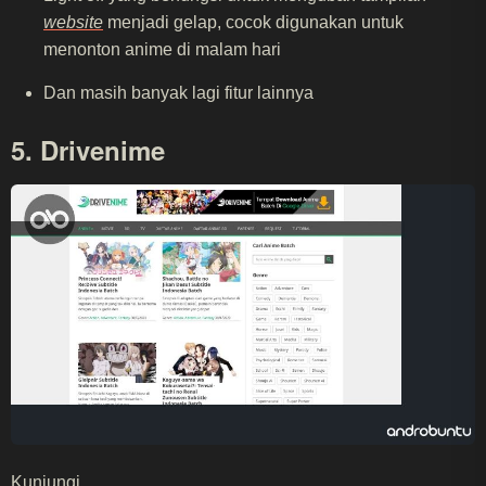
website
menjadi gelap, cocok digunakan untuk
menonton anime di malam hari
Dan masih banyak lagi fitur lainnya
5. Drivenime
Kunjungi