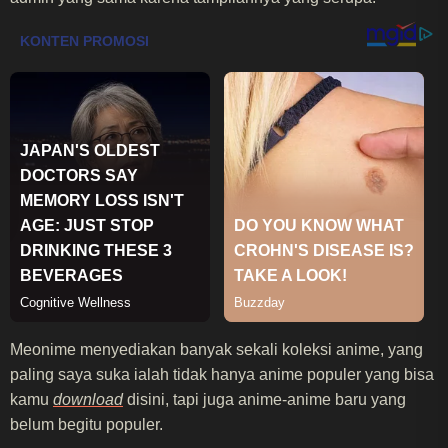
Meonime menyediakan banyak sekali koleksi anime, yang
paling saya suka ialah tidak hanya anime populer yang bisa
kamu
download
disini, tapi juga anime-anime baru yang
belum begitu populer.