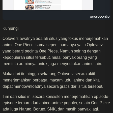
Kunjungi
Oploverz awalnya adalah situs yang fokus menerjemahkan
anime One Piece, sama seperti namanya yaitu Oploverz
yang berarti pecinta One Piece. Namun seiring dengan
kepopuleran situs tersebut, mulai banyak orang yang
meminta adminnya untuk juga menyediakan anime lain.
Maka dari itu hingga sekarang Oploverz secara aktif
menerjemahkan
berbagai macam judul anime dan kita
dapat mendownloadnya secara gratis dari situs tersebut.
Tim dari situs ini secara konsisten menerjemahkan episode-
episode terbaru dari anime-anime populer, selain One Piece
ada juga Naruto, Boruto, SNK, dan masih banyak lagi.