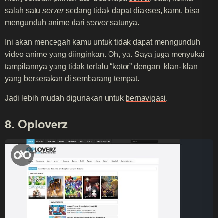
salah satu
server
sedang tidak dapat diakses, kamu bisa
mengunduh anime dari
server
satunya.
Ini akan mencegah kamu untuk tidak dapat menngunduh
video anime yang diinginkan. Oh, ya. Saya juga menyukai
tampilannya yang tidak terlalu “kotor” dengan iklan-iklan
yang berserakan di sembarang tempat.
Jadi lebih mudah digunakan untuk
bernavigasi
.
8. Oploverz