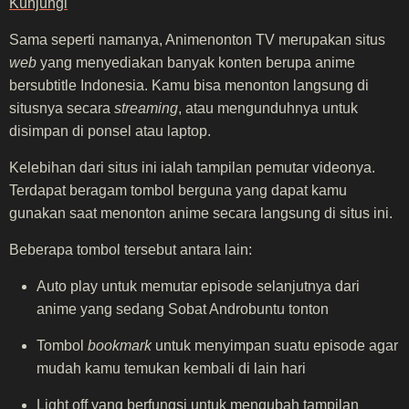
Kunjungi
Sama seperti namanya, Animenonton TV merupakan situs
web
yang menyediakan banyak konten berupa anime
bersubtitle Indonesia. Kamu bisa menonton langsung di
situsnya secara
streaming
, atau mengunduhnya untuk
disimpan di ponsel atau laptop.
Kelebihan dari situs ini ialah tampilan pemutar videonya.
Terdapat beragam tombol berguna yang dapat kamu
gunakan saat menonton anime secara langsung di situs ini.
Beberapa tombol tersebut antara lain:
Auto play untuk memutar episode selanjutnya dari
anime yang sedang Sobat Androbuntu tonton
Tombol
bookmark
untuk menyimpan suatu episode agar
mudah kamu temukan kembali di lain hari
Light off yang berfungsi untuk mengubah tampilan