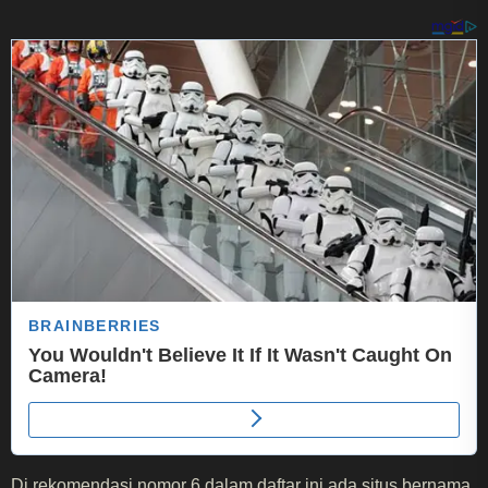
Di rekomendasi nomor 6 dalam daftar ini ada situs bernama