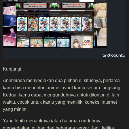
Kunjungi
Animeindo menyediakan dua pilihan di situsnya, pertama
kamu bisa menonton anime favorit kamu secara langsung.
Kedua, kamu dapat mengunduhnya untuk ditonton di lain
waktu, cocok untuk kamu yang memiliki koneksi internet
yang minim.
Yang lebih menariknya ialah halaman unduhnya
menyediakan pilihan dari beberapa
server
. Jadi, ketika