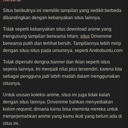
Situs berikutnya ini memiliki tampilan yang sedikit berbeda
dibandingkan dengan kebanyakan situs lainnya.
Tidak seperti kebanyakan situs download anime yang
mengusung tampilan berwarna hitam,
situs
Drivenime
berwarna putih dan terlihat bersih. Tampilannya lebih mirip
dengan situs-situs pada umumnya, seperti Androbuntu.com
Tidak dipenuhi dengna banner dan iklan seperti situs
sejenis lainnya. Ini menjadi nilai plus tersendiri, karena kita
sebagai pengguna jadi lebih mudah dalam menggunakan
situsnya.
Untuk urusan koleksi anime, situs ini juga tidak kalah
dengan situs lainnya. Drivenime bahkan menyediakan
kolom
request
, dimana kamu bisa meminta mereka untuk
menjerjemahkan anime yang kamu ikuti yang belum ada di
situs ini.